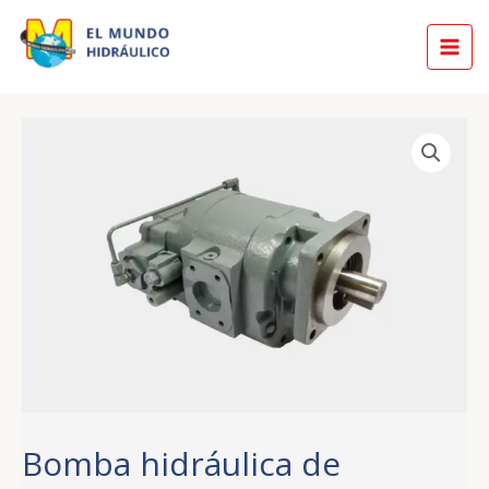
Skip
MAI
to
MEN
content
Bomba hidráulica de