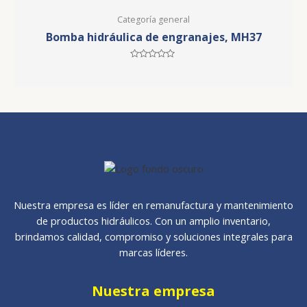
out
of
5
Categoría general
Bomba hidráulica de engranajes, MH37
Rated
0
out
of
5
Nuestra empresa es líder en remanufactura y mantenimiento
de productos hidráulicos. Con un amplio inventario,
brindamos calidad, compromiso y soluciones integrales para
marcas líderes.
Nuestra empresa