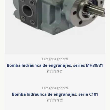
Categoría general
Bomba hidráulica de engranajes, series MH30/31
Rated
0
out
of
5
Categoría general
Bomba hidráulica de engranajes, serie C101
Rated
0